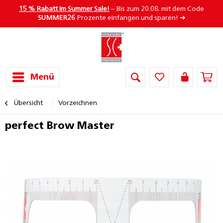
15 % Rabatt im Summer Sale!
– Bis zum 20.08. mit dem Code
SUMMER26
Prozente einfangen und sparen! ➜
Menü
Übersicht
Vorzeichnen
perfect Brow Master