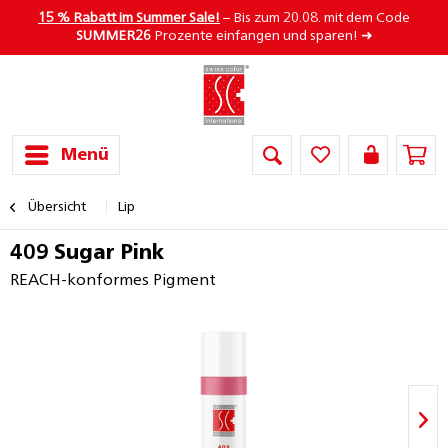
15 % Rabatt im Summer Sale!
– Bis zum 20.08. mit dem Code
SUMMER26
Prozente einfangen und sparen! ➜
Menü
Übersicht
Lip
409 Sugar Pink
REACH-konformes Pigment