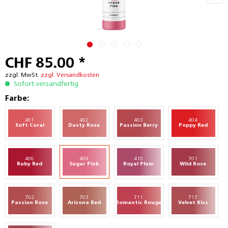
CHF 85.00 *
zzgl. MwSt.
zzgl. Versandkosten
Sofort versandfertig
Farbe:
401
402
403
404
Soft Coral
Dusty Rose
Passion Berry
Poppy Red
406
409
410
701
Ruby Red
Sugar Pink
Royal Plum
Wild Rose
702
703
711
717
Passion Rose
Arizona Red
Romantic Rouge
Velvet Kiss