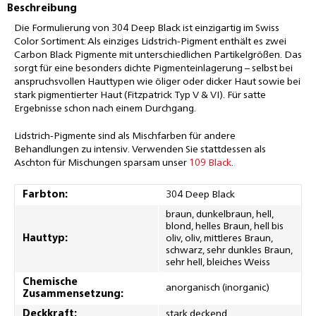
Beschreibung
Die Formulierung von 304 Deep Black ist einzigartig im Swiss
Color Sortiment: Als einziges Lidstrich-Pigment enthält es zwei
Carbon Black Pigmente mit unterschiedlichen Partikelgrößen. Das
sorgt für eine besonders dichte Pigmenteinlagerung – selbst bei
anspruchsvollen Hauttypen wie öliger oder dicker Haut sowie bei
stark pigmentierter Haut (Fitzpatrick Typ V & VI). Für satte
Ergebnisse schon nach einem Durchgang.
Lidstrich-Pigmente sind als Mischfarben für andere
Behandlungen zu intensiv. Verwenden Sie stattdessen als
Aschton für Mischungen sparsam unser
109 Black
.
Farbton:
304 Deep Black
braun, dunkelbraun, hell,
blond, helles Braun, hell bis
Hauttyp:
oliv, oliv, mittleres Braun,
schwarz, sehr dunkles Braun,
sehr hell, bleiches Weiss
Chemische
anorganisch (inorganic)
Zusammensetzung:
Deckkraft:
stark deckend