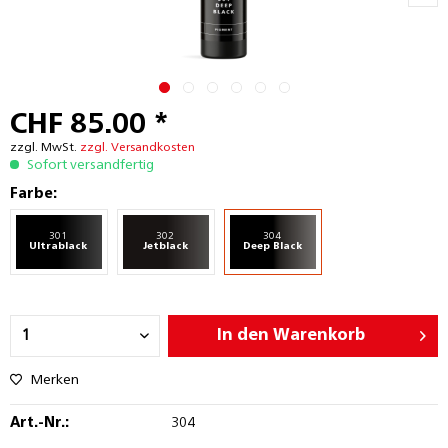
CHF 85.00 *
zzgl. MwSt.
zzgl. Versandkosten
Sofort versandfertig
Farbe:
301
302
304
Ultrablack
Jetblack
Deep Black
In den
Warenkorb
Merken
Art.-Nr.:
304