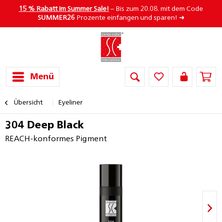
15 % Rabatt im Summer Sale!
– Bis zum 20.08. mit dem Code
SUMMER26
Prozente einfangen und sparen! ➜
Menü
Übersicht
Eyeliner
304 Deep Black
REACH-konformes Pigment