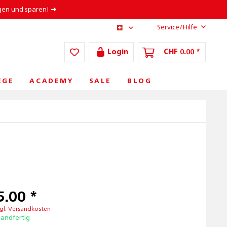
gen und sparen! ➜
Service/Hilfe
CH/DE
Login
CHF 0.00 *
ÈGE
ACADEMY
SALE
BLOG
5.00 *
gl. Versandkosten
sandfertig