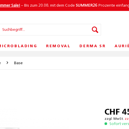
ummer Sale!
– Bis zum 20.08. mit dem Code
SUMMER26
Prozente einfan
MICROBLADING
REMOVAL
DERMA SR
AURI
e
Base
CHF 4
zzgl. MwSt.
zz
Sofort ver