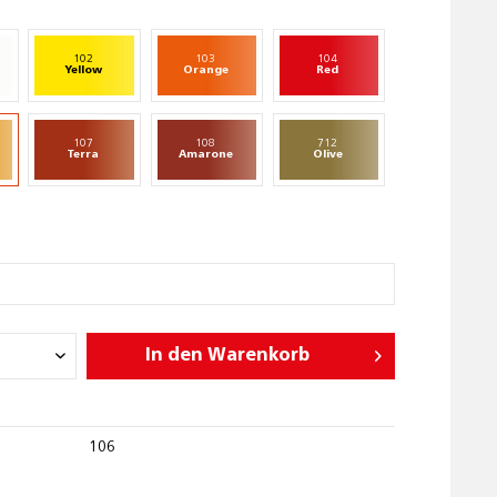
102
103
104
Yellow
Orange
Red
107
108
712
Terra
Amarone
Olive
In den
Warenkorb
106