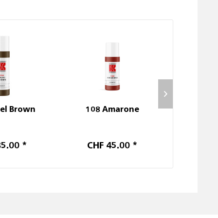
el Brown
108 Amarone
205 D
5.00 *
CHF 45.00 *
CHF 