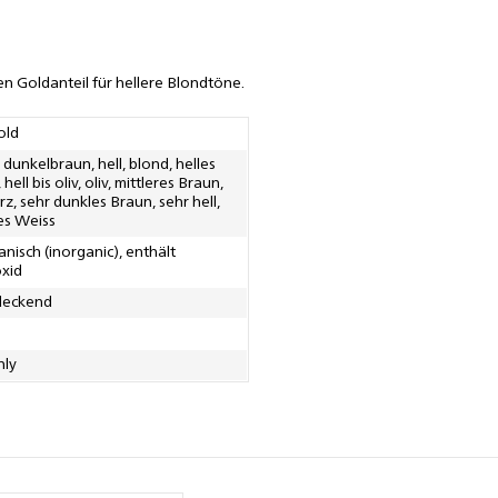
en Goldanteil für hellere Blondtöne.
old
 dunkelbraun, hell, blond, helles
hell bis oliv, oliv, mittleres Braun,
z, sehr dunkles Braun, sehr hell,
es Weiss
nisch (inorganic), enthält
xid
 deckend
nly