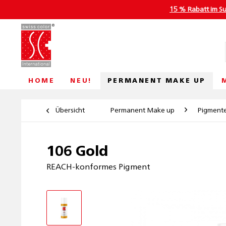
15 % Rabatt im S
PERMANENT MAKE UP
HOME
NEU!
Übersicht
Permanent Make up
Pigment
106 Gold
REACH-konformes Pigment