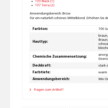
109 Black (1)
107 Terra (2)
Anwendungsbereich: Brow
Für ein natürlich schönes Mittelblond. Erhöhen Sie d
Farbton:
106 G
braun,
Braun, 
Hauttyp:
schwar
bleich
anorga
Chemische Zusammensetzung:
Eiseno
Deckkraft:
stark
Farbtiefe:
warm
Anwendungsbereich:
Mix O
Fragen zum Artikel?