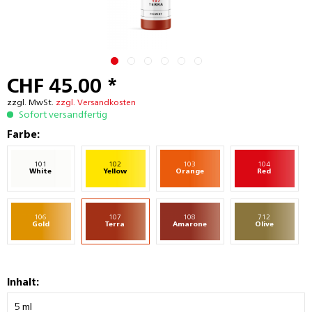
CHF 45.00 *
zzgl. MwSt.
zzgl. Versandkosten
Sofort versandfertig
Farbe:
101
102
103
104
White
Yellow
Orange
Red
106
107
108
712
Gold
Terra
Amarone
Olive
Inhalt: