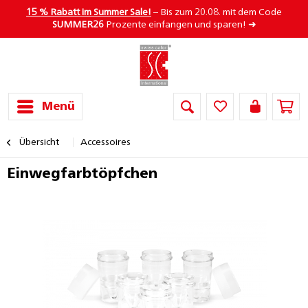
15 % Rabatt im Summer Sale!
– Bis zum 20.08. mit dem Code
SUMMER26
Prozente einfangen und sparen! ➜
Menü
Übersicht
Accessoires
Einwegfarbtöpfchen