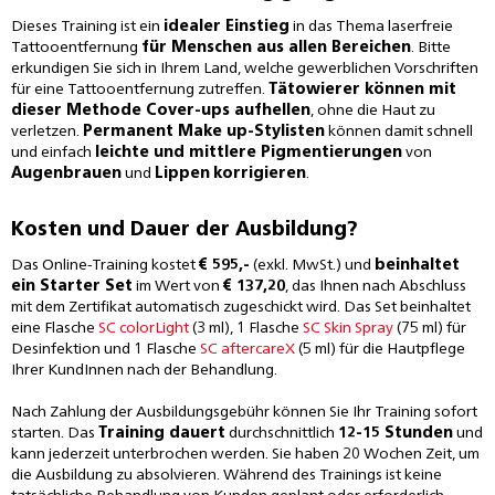
Dieses Training ist ein
idealer Einstieg
in das Thema laserfreie
Tattooentfernung
für Menschen aus allen Bereichen
. Bitte
erkundigen Sie sich in Ihrem Land, welche gewerblichen Vorschriften
für eine Tattooentfernung zutreffen.
Tätowierer können mit
dieser Methode Cover-ups aufhellen
, ohne die Haut zu
verletzen.
Permanent Make up-Stylisten
können damit schnell
und einfach
leichte und mittlere Pigmentierungen
von
Augenbrauen
und
Lippen
korrigieren
.
Kosten und Dauer der Ausbildung?
Das Online-Training kostet
€ 595,-
(exkl. MwSt.) und
beinhaltet
ein Starter Set
im Wert von
€ 137,20
, das Ihnen nach Abschluss
mit dem Zertifikat automatisch zugeschickt wird. Das Set beinhaltet
eine Flasche
SC colorLight
(3 ml), 1 Flasche
SC Skin Spray
(75 ml) für
Desinfektion und 1 Flasche
SC aftercareX
(5 ml) für die Hautpflege
Ihrer KundInnen nach der Behandlung.
Nach Zahlung der Ausbildungsgebühr können Sie Ihr Training sofort
starten. Das
Training dauert
durchschnittlich
12-15 Stunden
und
kann jederzeit unterbrochen werden. Sie haben 20 Wochen Zeit, um
die Ausbildung zu absolvieren. Während des Trainings ist keine