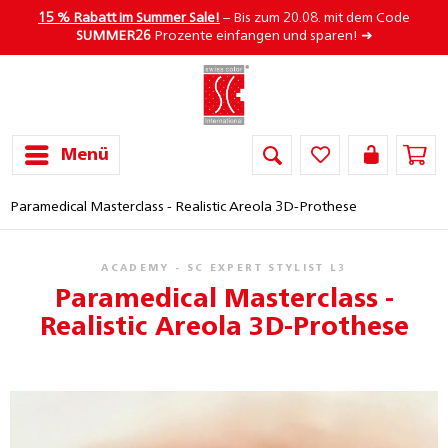
15 % Rabatt im Summer Sale!
– Bis zum 20.08. mit dem Code
SUMMER26
Prozente einfangen und sparen! ➜
Menü
Paramedical Masterclass - Realistic Areola 3D-Prothese
ACADEMY - SC EXPERT STYLIST L3
Paramedical Masterclass -
Realistic Areola 3D-Prothese