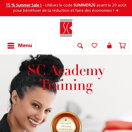
15 % Summer Sale !
– Utilisez le code
SUMMER26
avant le 20 août
pour bénéficier de la réduction et faire des économies ! ➜
Menu