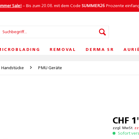
ummer Sale!
– Bis zum 20.08. mit dem Code
SUMMER26
Prozente einfan
MICROBLADING
REMOVAL
DERMA SR
AURI
 Handstücke
PMU Geräte
CHF 1
zzgl. MwSt.
zz
Sofort ver