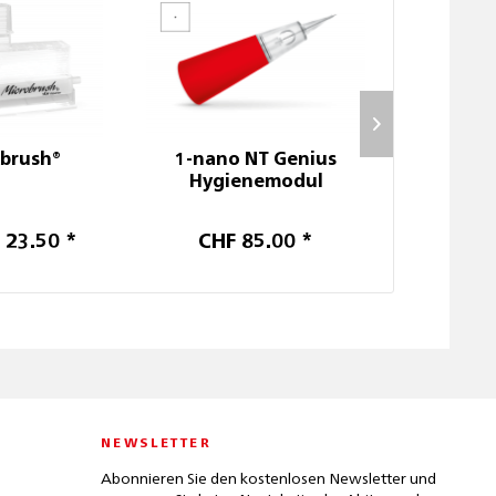
brush®
1-nano NT Genius
1-lin
Hygienemodul
Hygi
 23.50 *
CHF 85.00 *
CHF 
NEWSLETTER
Abonnieren Sie den kostenlosen Newsletter und