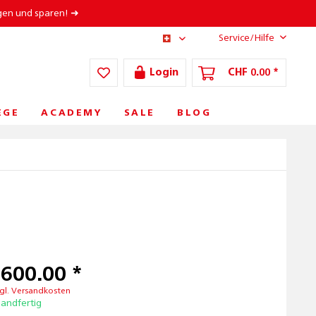
gen und sparen! ➜
Service/Hilfe
CH/DE
Login
CHF 0.00 *
ÈGE
ACADEMY
SALE
BLOG
'600.00 *
gl. Versandkosten
sandfertig