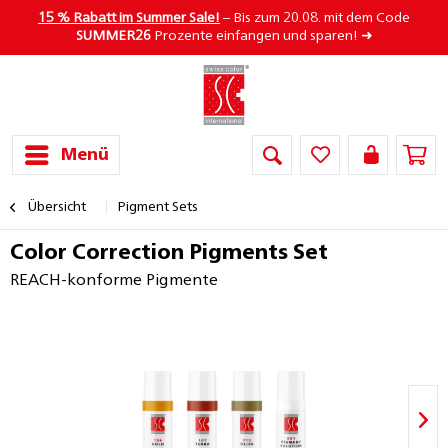
15 % Rabatt im Summer Sale!
– Bis zum 20.08. mit dem Code
SUMMER26
Prozente einfangen und sparen! ➜
Menü
Übersicht
Pigment Sets
Color Correction Pigments Set
REACH-konforme Pigmente