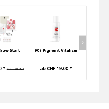
Brow Start
903 Pigment Vitalizer
901 Pigm
0 *
ab CHF 19.00 *
ab CH
CHF 230.85 *