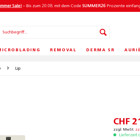
ummer Sale!
– Bis zum 20.08. mit dem Code
SUMMER26
Prozente einfan
MICROBLADING
REMOVAL
DERMA SR
AURI
e
Lip
CHF 2
zzgl. MwSt.
zz
Lieferzeit 