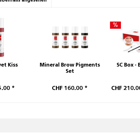
ebenfalls angesehen
vet Kiss
Mineral Brow Pigments
SC Box - 
Set
5.00 *
CHF 160.00 *
CHF 210.0