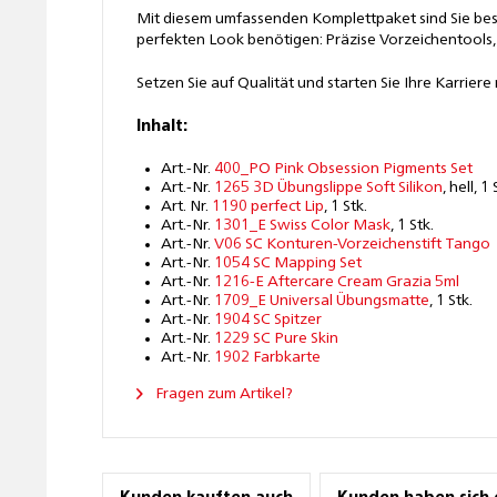
Mit diesem umfassenden Komplettpaket sind Sie beste
perfekten Look benötigen: Präzise Vorzeichentools,
Setzen Sie auf Qualität und starten Sie Ihre Karrie
Inhalt:
Art.-Nr.
400_PO Pink Obsession Pigments Set
Art.-Nr.
1265 3D Übungslippe Soft Silikon
, hell, 1 
Art. Nr.
1190 perfect Lip
, 1 Stk.
Art.-Nr.
1301_E Swiss Color Mask
, 1 Stk.
Art.-Nr.
V06 SC Konturen-Vorzeichenstift Tango
Art.-Nr.
1054 SC Mapping Set
Art.-Nr.
1216-E Aftercare Cream Grazia 5ml
Art.-Nr.
1709_E Universal Übungsmatte
, 1 Stk.
Art.-Nr.
1904 SC Spitzer
Art.-Nr.
1229 SC Pure Skin
Art.-Nr.
1902 Farbkarte
Fragen zum Artikel?