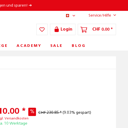
gen und sparen! ➜
Service/Hilfe
CH/DE
Login
CHF 0.00 *
ÈGE
ACADEMY
SALE
BLOG
10.00 *
CHF 230.85 *
(9.03% gespart)
gl. Versandkosten
ca. 10 Werktage