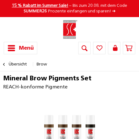
15 % Rabatt im Summer Sale!
– Bis zum 20.08. mit dem Code
SUMMER26
Prozente einfangen und sparen! ➜
Menü
Übersicht
Brow
Mineral Brow Pigments Set
REACH-konforme Pigmente