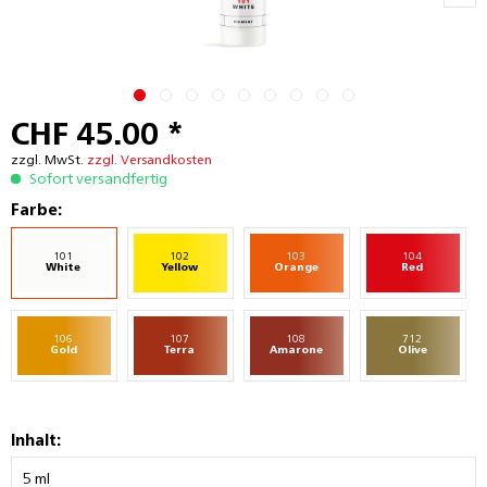
CHF 45.00 *
zzgl. MwSt.
zzgl. Versandkosten
Sofort versandfertig
Farbe:
101
102
103
104
White
Yellow
Orange
Red
106
107
108
712
Gold
Terra
Amarone
Olive
Inhalt: