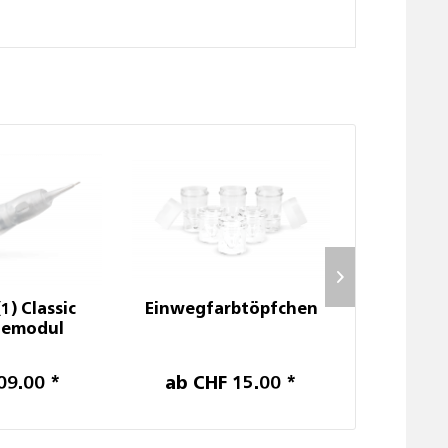
1) Classic
Einwegfarbtöpfchen
3-line
nemodul
Hygi
09.00 *
ab CHF 15.00 *
CHF 