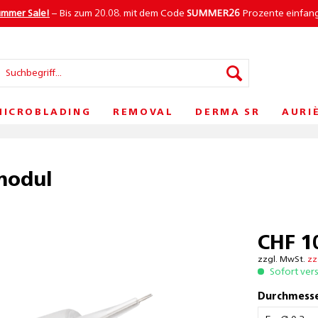
ummer Sale!
– Bis zum 20.08. mit dem Code
SUMMER26
Prozente einfan
MICROBLADING
REMOVAL
DERMA SR
AURI
modul
CHF 1
zzgl. MwSt.
zz
Sofort ver
Durchmesse