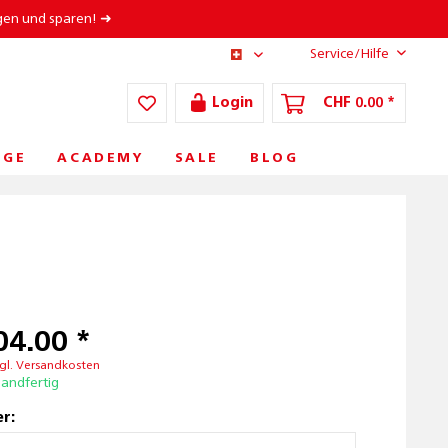
gen und sparen! ➜
Service/Hilfe
CH/DE
Login
CHF 0.00 *
ÈGE
ACADEMY
SALE
BLOG
04.00 *
gl. Versandkosten
sandfertig
r: